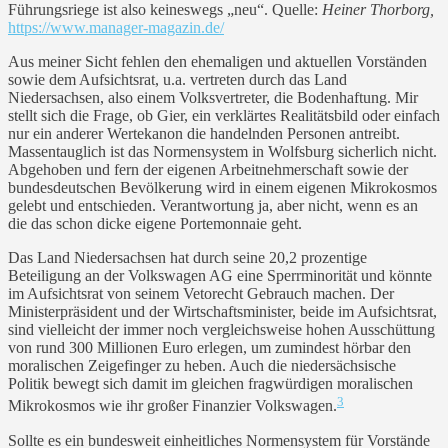
Führungsriege ist also keineswegs „neu“. Quelle:
Heiner Thorborg,
https://www.manager-magazin.de/
Aus meiner Sicht fehlen den ehemaligen und aktuellen Vorständen
sowie dem Aufsichtsrat, u.a. vertreten durch das Land
Niedersachsen, also einem Volksvertreter, die Bodenhaftung. Mir
stellt sich die Frage, ob Gier, ein verklärtes Realitätsbild oder einfach
nur ein anderer Wertekanon die handelnden Personen antreibt.
Massentauglich ist das Normensystem in Wolfsburg sicherlich nicht.
Abgehoben und fern der eigenen Arbeitnehmerschaft sowie der
bundesdeutschen Bevölkerung wird in einem eigenen Mikrokosmos
gelebt und entschieden. Verantwortung ja, aber nicht, wenn es an
die das schon dicke eigene Portemonnaie geht.
Das Land Niedersachsen hat durch seine 20,2 prozentige
Beteiligung an der Volkswagen AG eine Sperrminorität und könnte
im Aufsichtsrat von seinem Vetorecht Gebrauch machen. Der
Ministerpräsident und der Wirtschaftsminister, beide im Aufsichtsrat,
sind vielleicht der immer noch vergleichsweise hohen Ausschüttung
von rund 300 Millionen Euro erlegen, um zumindest hörbar den
moralischen Zeigefinger zu heben. Auch die niedersächsische
Politik bewegt sich damit im gleichen fragwürdigen moralischen
3
Mikrokosmos wie ihr großer Finanzier Volkswagen.
Sollte es ein bundesweit einheitliches Normensystem für Vorstände