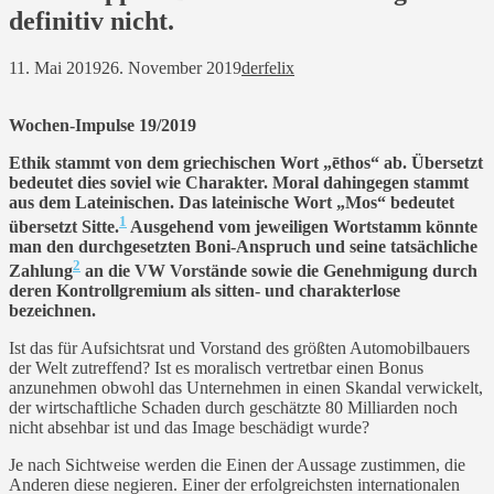
definitiv nicht.
11. Mai 2019
26. November 2019
derfelix
Wochen-Impulse 19/2019
Ethik stammt von dem griechischen Wort „ēthos“ ab. Übersetzt
bedeutet dies soviel wie Charakter. Moral dahingegen stammt
aus dem Lateinischen. Das lateinische Wort „Mos“ bedeutet
1
übersetzt Sitte.
Ausgehend vom jeweiligen Wortstamm könnte
man den durchgesetzten Boni-Anspruch und seine tatsächliche
2
Zahlung
an die VW Vorstände sowie die Genehmigung durch
deren Kontrollgremium als sitten- und charakterlose
bezeichnen.
Ist das für Aufsichtsrat und Vorstand des größten Automobilbauers
der Welt zutreffend? Ist es moralisch vertretbar einen Bonus
anzunehmen obwohl das Unternehmen in einen Skandal verwickelt,
der wirtschaftliche Schaden durch geschätzte 80 Milliarden noch
nicht absehbar ist und das Image beschädigt wurde?
Je nach Sichtweise werden die Einen der Aussage zustimmen, die
Anderen diese negieren. Einer der erfolgreichsten internationalen