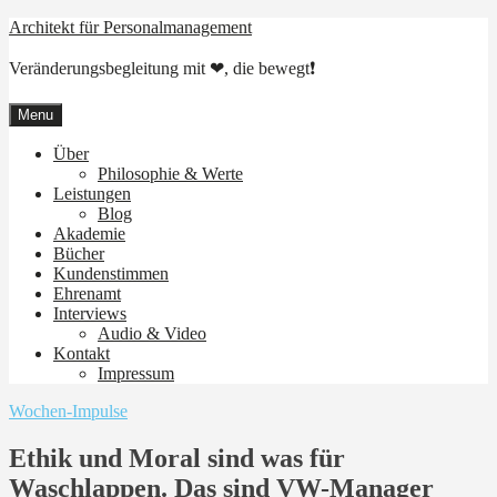
Skip
Architekt für Personalmanagement
to
content
Veränderungsbegleitung mit ❤, die bewegt❗
Menu
Über
Philosophie & Werte
Leistungen
Blog
Akademie
Bücher
Kundenstimmen
Ehrenamt
Interviews
Audio & Video
Kontakt
Impressum
Wochen-Impulse
Ethik und Moral sind was für
Waschlappen. Das sind VW-Manager