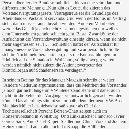
Personalberater der Bundesrepublik hat hierzu eine sehr klare und
differenzierte Meinung. „Nun gibt es Leute, die zitieren das
Vorstandsvergütungsgesetz. Vertragstreue sei die Grundlage des
Abendlandes: Pacta sunt servanda. Und wenn der Bonus im Vertrag
steht, dann muss er auch bezahlt werden. Anderen Mitarbeitern
werde das Gehalt ja auch nicht zusammengestrichen nur weil es
dem Unternehmen gerade schlecht geht. Basta. Zwar könne der
Aufsichtsrat die Vorstandsvergütung einseitig kürzen, wenn sie nicht
mehr angemessen sei, […] Schließlich haftet der Aufsichtsrat für
unangemessene Vorstandsvergütung und zwar persönlich. Sollte
sich im Nachhinein herausstellen, dass die Bonuszahlungen im
Hinblick auf die Situation in Wolfsburg völlig abwegig waren,
werden nämlich nicht zuletzt die Aktionärsvertreter das
Kontrollorgan auf Schadensersatz verklagen.“
In seinem Beitrag für das Manager Magazin schreibt er weiter:
„Andere wiederum argumentieren, dass die Mehrheit des Vorstandes
ja noch gar nicht lange im VW-Steuerstand stehe und daher auch
nicht für die Fehler der Vorgänger verantwortlich gemacht werden
könne. Das allerdings stimmt so nur halb, denn der neue VW-Boss
Matthias Müller beispielsweise saß zuvor als Chef der
Tochtergesellschaft Porsche Börsen-Chart zeigen auch im
Konzernvorstand in Wolfsburg. Und Einkaufschef Francisco Javier
Garcia Sanz, Audi-Chef Rupert Stadler und China-Vorstand Jochem
Heinzmann sind auch alle noch da. Knapp die Hälfte der