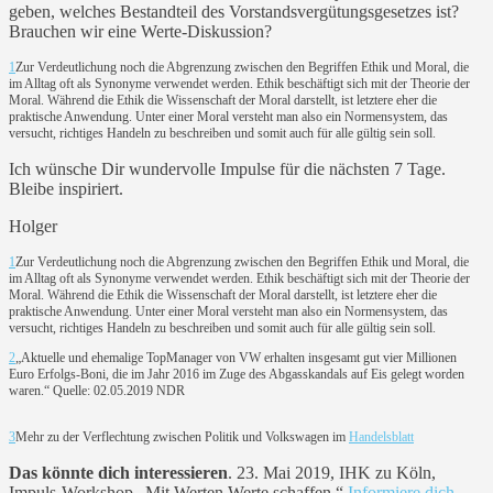
geben, welches Bestandteil des Vorstandsvergütungsgesetzes ist?
Brauchen wir eine Werte-Diskussion?
1
Zur Verdeutlichung noch die Abgrenzung zwischen den Begriffen Ethik und Moral, die
im Alltag oft als Synonyme verwendet werden. Ethik beschäftigt sich mit der Theorie der
Moral. Während die Ethik die Wissenschaft der Moral darstellt, ist letztere eher die
praktische Anwendung. Unter einer Moral versteht man also ein Normensystem, das
versucht, richtiges Handeln zu beschreiben und somit auch für alle gültig sein soll.
Ich wünsche Dir wundervolle Impulse für die nächsten 7 Tage.
Bleibe inspiriert.
Holger
1
Zur Verdeutlichung noch die Abgrenzung zwischen den Begriffen Ethik und Moral, die
im Alltag oft als Synonyme verwendet werden. Ethik beschäftigt sich mit der Theorie der
Moral. Während die Ethik die Wissenschaft der Moral darstellt, ist letztere eher die
praktische Anwendung. Unter einer Moral versteht man also ein Normensystem, das
versucht, richtiges Handeln zu beschreiben und somit auch für alle gültig sein soll.
2
„Aktuelle und ehemalige TopManager von VW erhalten insgesamt gut vier Millionen
Euro Erfolgs-Boni, die im Jahr 2016 im Zuge des Abgasskandals auf Eis gelegt worden
waren.“ Quelle: 02.05.2019 NDR
3
Mehr zu der Verflechtung zwischen Politik und Volkswagen im
Handelsblatt
Das könnte dich interessieren
. 23. Mai 2019, IHK zu Köln,
Impuls-Workshop „Mit Werten Werte schaffen.“
Informiere dich