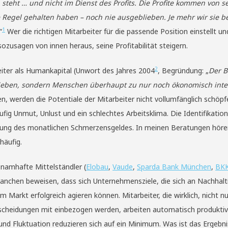
 steht … und nicht im Dienst des Profits. Die Profite kommen von se
 Regel gehalten haben – noch nie ausgeblieben. Je mehr wir sie b
1
“
Wer die richtigen Mitarbeiter für die passende Position einstellt u
sozusagen von innen heraus, seine Profitabilität steigern.
2
iter als Humankapital (Unwort des Jahres 2004
, Begründung: „
Der B
trieben, sondern Menschen überhaupt zu nur noch ökonomisch int
, werden die Potentiale der Mitarbeiter nicht vollumfänglich schöpf
ig Unmut, Unlust und ein schlechtes Arbeitsklima. Die Identifikatio
ahlung des monatlichen Schmerzensgeldes. In meinen Beratungen hören
 häufig.
namhafte Mittelständler (
Elobau
,
Vaude
,
Sparda Bank München
,
BKK
Branchen beweisen, dass sich Unternehmensziele, die sich an Nachhal
m Markt erfolgreich agieren können. Mitarbeiter, die wirklich, nicht n
scheidungen mit einbezogen werden, arbeiten automatisch produktiver
und Fluktuation reduzieren sich auf ein Minimum. Was ist das Ergebni