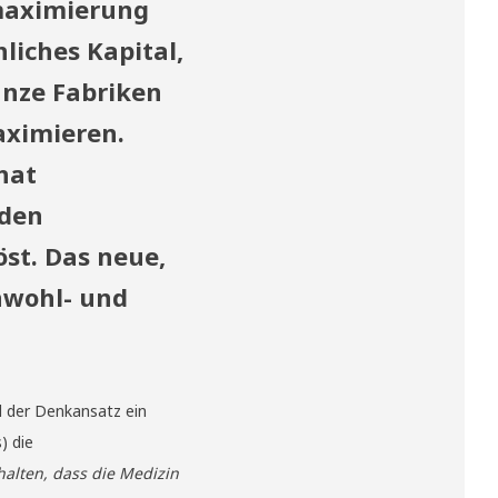
maximierung
liches Kapital,
anze Fabriken
aximieren.
hat
nden
st. Das neue,
nwohl- und
 der Denkansatz ein
) die
alten, dass die Medizin