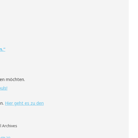
n.“
men möchten.
uls!
en.
Hier geht es zu den
l Archives