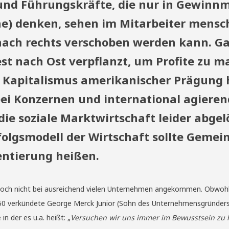
nd Führungskräfte, die nur in Gewinn
ne) denken, sehen im Mitarbeiter mensch
nach rechts verschoben werden kann. G
t nach Ost verpflanzt, um Profite zu m
s Kapitalismus amerikanischer Prägung 
ei Konzernen und international agiere
e soziale Marktwirtschaft leider abgelö
olgsmodell der Wirtschaft sollte Gemei
entierung heißen.
noch nicht bei ausreichend vielen Unternehmen angekommen. Obwohl
 1950 verkündete George Merck Junior (Sohn des Unternehmensgründers
n der es u.a. heißt: „
Versuchen wir uns immer im Bewusstsein zu h