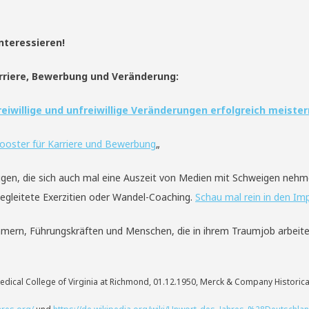
nteressieren!
riere, Bewerbung und Veränderung:
Freiwillige und unfreiwillige Veränderungen erfolgreich mei
s
ter
Booster für Karriere und Bewerbung
„
nigen, die sich auch mal eine Auszeit von Medien mit Schweigen neh
egleitete Exerzitien oder Wandel-Coaching.
Schau mal rein in den Imp
mern, Führungskräften und Menschen, die in ihrem Traumjob arbeit
ical College of Virginia at Richmond, 01.12.1950, Merck & Company Historica