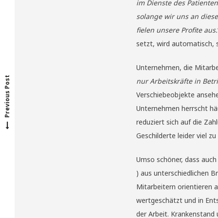
im Dienste des Patienten
solange wir uns an diese
fielen unsere Profite aus.
setzt, wird automatisch, 
P
r
e
v
o
u
s
p
o
s
t
i
:
Unternehmen, die Mitarbe
Previous Post
nur Arbeitskräfte in Be
Verschiebeobjekte ansehen
Unternehmen herrscht häuf
reduziert sich auf die Z
Geschilderte leider viel zu
Umso schöner, dass auch 
) aus unterschiedlichen 
Mitarbeitern orientieren a
wertgeschätzt und in Ent
der Arbeit. Krankenstand 