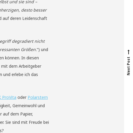
lbst und sie sind –
eherzigen, desto besser
nd auf deren Leidenschaft
egriff degradiert nicht
N
e
x
t
p
o
s
t
eressanten Größen.
“) und
en können. In diesen
Next Post
n mit dem Arbeitgeber
 und erlebe ich das
 ProVita
oder
Polarstern
tigkeit, Gemeinwohl und
ur auf dem Papier,
. Sie sind mit Freude bei
s?