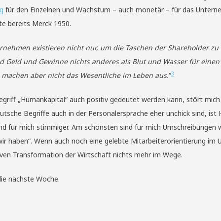
ng
für den Einzelnen und Wachstum – auch monetär – für das Unter
e bereits Merck 1950.
nehmen existieren nicht nur, um die Taschen der Shareholder zu f
 Geld und Gewinne nichts anderes als Blut und Wasser für einen
3
, machen aber nicht das Wesentliche im Leben aus.
“
egriff „Humankapital“ auch positiv gedeutet werden kann, stört mich
utsche Begriffe auch in der Personalersprache eher unchick sind, i
und für mich stimmiger. Am schönsten sind für mich Umschreibungen w
 wir haben“. Wenn auch noch eine gelebte Mitarbeiterorientierung im
iven Transformation der Wirtschaft nichts mehr im Wege.
die nächste Woche.