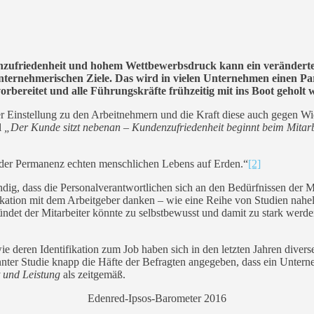
unzufriedenheit und hohem Wettbewerbsdruck kann ein veränderte
 unternehmerischen Ziele. Das wird in vielen Unternehmen einen 
rbereitet und alle Führungskräfte frühzeitig mit ins Boot geholt 
der Einstellung zu den Arbeitnehmern und die Kraft diese auch gegen Wid
l
„Der Kunde sitzt nebenan – Kundenzufriedenheit beginnt beim Mitar
t der Permanenz echten menschlichen Lebens auf Erden.“
[2]
dig, dass die Personalverantwortlichen sich an den Bedürfnissen der M
ikation mit dem Arbeitgeber danken – wie eine Reihe von Studien nahe
ündet der Mitarbeiter könnte zu selbstbewusst und damit zu stark werden
 deren Identifikation zum Job haben sich in den letzten Jahren diverse 
nter Studie knapp die Häfte der Befragten angegeben, dass ein Untern
 und Leistung
als zeitgemäß.
Edenred-Ipsos-Barometer 2016