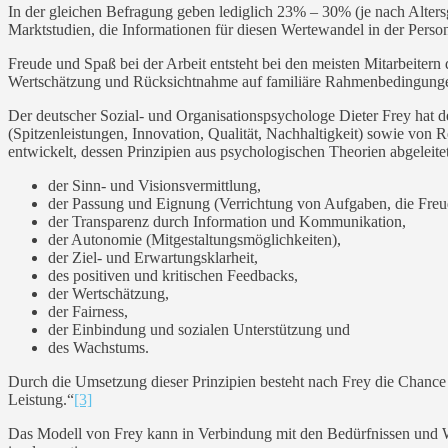
In der gleichen Befragung geben lediglich 23% – 30% (je nach Alters
Marktstudien, die Informationen für diesen Wertewandel in der Person
Freude und Spaß bei der Arbeit entsteht bei den meisten Mitarbeit
Wertschätzung und Rücksichtnahme auf familiäre Rahmenbedingungen 
Der deutscher Sozial- und Organisationspsychologe Dieter Frey hat de
(Spitzenleistungen, Innovation, Qualität, Nachhaltigkeit) sowie vo
entwickelt, dessen Prinzipien aus psychologischen Theorien abgeleite
der Sinn- und Visionsvermittlung,
der Passung und Eignung (Verrichtung von Aufgaben, die Fre
der Transparenz durch Information und Kommunikation,
der Autonomie (Mitgestaltungsmöglichkeiten),
der Ziel- und Erwartungsklarheit,
des positiven und kritischen Feedbacks,
der Wertschätzung,
der Fairness,
der Einbindung und sozialen Unterstützung und
des Wachstums.
Durch die Umsetzung dieser Prinzipien besteht nach Frey die Chance f
Leistung.“
[3]
Das Modell von Frey kann in Verbindung mit den Bedürfnissen und Wün