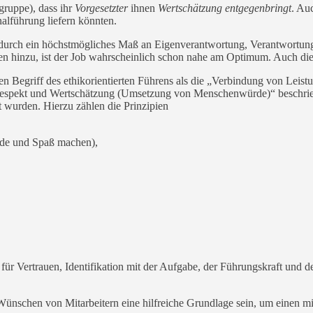
gruppe), dass ihr
Vorgesetzter
ihnen
Wertschätzung entgegenbringt
. Au
alführung liefern könnten.
ern durch ein höchstmögliches Maß an Eigenverantwortung, Verantwor
hinzu, ist der Job wahrscheinlich schon nahe am Optimum. Auch die S
n Begriff des ethikorientierten Führens als die „Verbindung von Leist
n Respekt und Wertschätzung (Umsetzung von Menschenwürde)“ beschrie
t wurden. Hierzu zählen die Prinzipien
ude und Spaß machen),
ür Vertrauen, Identifikation mit der Aufgabe, der Führungskraft und de
schen von Mitarbeitern eine hilfreiche Grundlage sein, um einen mitar