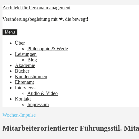
Skip
Architekt für Personalmanagement
to
content
Veränderungsbegleitung mit ❤, die bewegt❗
Menu
Über
Philosophie & Werte
Leistungen
Blog
Akademie
Bücher
Kundenstimmen
Ehrenamt
Interviews
Audio & Video
Kontakt
Impressum
Wochen-Impulse
Mitarbeiterorientierter Führungsstil. Mit