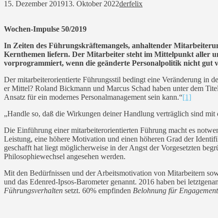
15. Dezember 2019
13. Oktober 2022
derfelix
Wochen-Impulse 50/2019
In Zeiten des Führungskräftemangels, anhaltender Mitarbeiter
Kernthemen liefern. Der Mitarbeiter steht im Mittelpunkt aller
vorprogrammiert, wenn die geänderte Personalpolitik nicht gut vo
Der mitarbeiterorientierte Führungsstil bedingt eine Veränderung in 
er Mittel? Roland Bickmann und Marcus Schad haben unter dem Tite
Ansatz für ein modernes Personalmanagement sein kann.“
[1]
„Handle so, daß die Wirkungen deiner Handlung verträglich sind mi
Die Einführung einer mitarbeiterorientierten Führung macht es notwen
Leistung, eine höhere Motivation und einen höheren Grad der Identif
geschafft hat liegt möglicherweise in der Angst der Vorgesetzten begr
Philosophiewechsel angesehen werden.
Mit den Bedürfnissen und der Arbeitsmotivation von Mitarbeitern sowie
und das Edenred-Ipsos-Barometer genannt. 2016 haben bei letztgenan
Führungsverhalten
setzt. 60% empfinden
Belohnung für Engagement