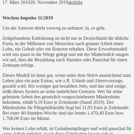
17. März 2019
26. November 2019
derfelix
Wochen-Impulse 11/2019
Um die Antwort direkt vorweg zu nehmen: Ja, es geht.
Zeitgebundene Entlohnung ist nicht nur in Deutschland die übliche
Form, in der Millionen von Menschen nach getaner Arbeit einen
Lohn, ein Gehalt oder ein Honorar erhalten. Diese Erwerbsmodell
wird uns quasi in die Wiege gelegt und mit der Muttermilch saugen
wir auf, dass die Bezahlung nach Stunden oder Pauschal für einen
Zeitraum erfolgt.
Dieses Modell ist dann gut, wenn unter dem Strich ausreichend zum
Leben plus ein paar Extras, wie z.B. Urlaub und Altersvorsorge,
gezahlt wird. Bei weniger gut bezahlten Jobs, und das sind einige,
stößt dieses System an seine natürlichen Grenzen. Wer für seine
geleistete Arbeit den gesetzlich vorgeschriebenen Mindestlohn
bekommt, erhält 9,19 Euro je Zeitstunde (Stand 2019). Der
Mindestlohn für Pflegehilfskräfte liegt bei 11,05 Euro je Zeitstunde.
Bei einer 40-Stunden-Woche sind das brutto 1.470,40 Euro bzw.
1.768,00 Euro im Monat.
Wer keinen Lohn erhält, ist Gehaltsempfänger und wird pauschal für
seine Arbeit entlohnt. Auch diese Tätigkeiten lassen sich in