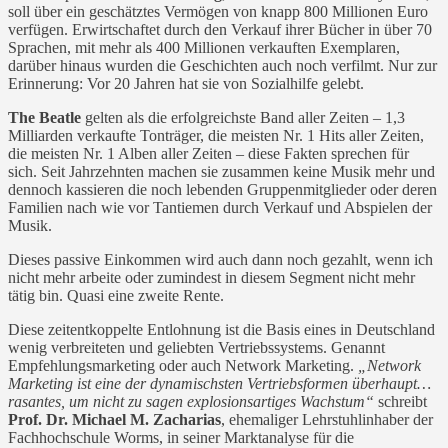
soll über ein geschätztes Vermögen von knapp 800 Millionen Euro
verfügen. Erwirtschaftet durch den Verkauf ihrer Bücher in über 70
Sprachen, mit mehr als 400 Millionen verkauften Exemplaren,
darüber hinaus wurden die Geschichten auch noch verfilmt. Nur zur
Erinnerung: Vor 20 Jahren hat sie von Sozialhilfe gelebt.
The Beatle
gelten als die erfolgreichste Band aller Zeiten – 1,3
Milliarden verkaufte Tonträger, die meisten Nr. 1 Hits aller Zeiten,
die meisten Nr. 1 Alben aller Zeiten – diese Fakten sprechen für
sich. Seit Jahrzehnten machen sie zusammen keine Musik mehr und
dennoch kassieren die noch lebenden Gruppenmitglieder oder deren
Familien nach wie vor Tantiemen durch Verkauf und Abspielen der
Musik.
Dieses passive Einkommen wird auch dann noch gezahlt, wenn ich
nicht mehr arbeite oder zumindest in diesem Segment nicht mehr
tätig bin. Quasi eine zweite Rente.
Diese zeitentkoppelte Entlohnung ist die Basis eines in Deutschland
wenig verbreiteten und geliebten Vertriebssystems. Genannt
Empfehlungsmarketing oder auch Network Marketing.
„Network
Marketing ist eine der dynamischsten Vertriebsformen überhaupt…
rasantes, um nicht zu sagen explosionsartiges Wachstum“
schreibt
Prof. Dr. Michael M. Zacharias
, ehemaliger Lehrstuhlinhaber der
Fachhochschule Worms, in seiner Marktanalyse für die