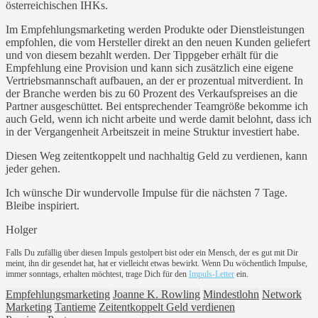
österreichischen IHKs.
Im Empfehlungsmarketing werden Produkte oder Dienstleistungen
empfohlen, die vom Hersteller direkt an den neuen Kunden geliefert
und von diesem bezahlt werden. Der Tippgeber erhält für die
Empfehlung eine Provision und kann sich zusätzlich eine eigene
Vertriebsmannschaft aufbauen, an der er prozentual mitverdient. In
der Branche werden bis zu 60 Prozent des Verkaufspreises an die
Partner ausgeschüttet. Bei entsprechender Teamgröße bekomme ich
auch Geld, wenn ich nicht arbeite und werde damit belohnt, dass ich
in der Vergangenheit Arbeitszeit in meine Struktur investiert habe.
Diesen Weg zeitentkoppelt und nachhaltig Geld zu verdienen, kann
jeder gehen.
Ich wünsche Dir wundervolle Impulse für die nächsten 7 Tage.
Bleibe inspiriert.
Holger
Falls Du zufällig über diesen Impuls gestolpert bist oder ein Mensch, der es gut mit Dir
meint, ihn dir gesendet hat, hat er vielleicht etwas bewirkt. Wenn Du wöchentlich Impulse,
immer sonntags, erhalten möchtest, trage Dich für den
Impuls-Letter
ein.
Empfehlungsmarketing
Joanne K. Rowling
Mindestlohn
Network
Marketing
Tantieme
Zeitentkoppelt Geld verdienen