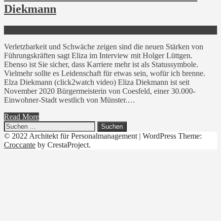
Diekmann
Verletzbarkeit und Schwäche zeigen sind die neuen Stärken von
Führungskräften sagt Eliza im Interview mit Holger Lüttgen.
Ebenso ist Sie sicher, dass Karriere mehr ist als Statussymbole.
Vielmehr sollte es Leidenschaft für etwas sein, wofür ich brenne.
Elza Diekmann (click2watch video) Eliza Diekmann ist seit
November 2020 Bürgermeisterin von Coesfeld, einer 30.000-
Einwohner-Stadt westlich von Münster.…
Read More
Suchen
nach:
© 2022 Architekt für Personalmanagement
|
WordPress Theme:
Croccante
by CrestaProject.
Linkedin
YouTube
Xing