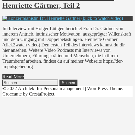
Henriette Gärtner, Teil 2
Im Interview mit Holger Lüttgen berichtet Frau Dr. Gärtner von
innerem Antrieb, intrinsischer Motivation, ausgeprägter Willenskraft
und dem Umgang mit Doppelbelastungen. Henriette Gärtner
(click2watch video) Den ersten Teil des Interviews kannst du dir
hier ansehen. Weitere Video-Podcasts mit Interviews von
Unternehmern, Führungskräften und Menschen, die in ihrem
Traumberuf arbeiten, findest du auf meiner Webseite https://der-
impulsgeber.org
Read More
Suchen
nach:
© 2022 Architekt für Personalmanagement
|
WordPress Theme:
Croccante
by CrestaProject.
Linkedin
YouTube
Xing