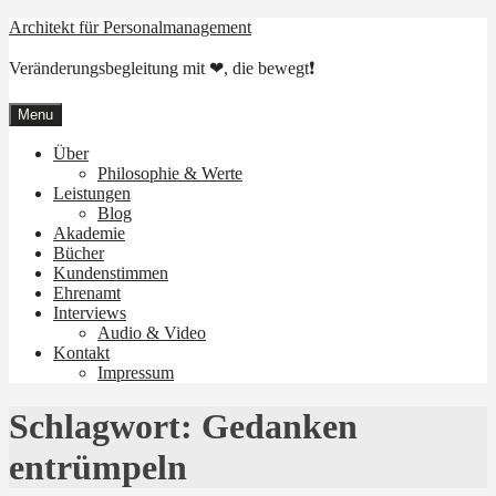
Skip
Architekt für Personalmanagement
to
content
Veränderungsbegleitung mit ❤, die bewegt❗
Menu
Über
Philosophie & Werte
Leistungen
Blog
Akademie
Bücher
Kundenstimmen
Ehrenamt
Interviews
Audio & Video
Kontakt
Impressum
Schlagwort:
Gedanken
entrümpeln