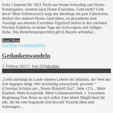
Felix´s Impulse 86/ 2021 Nicht nur Home-Schooling und Home-
Kindergarten, sondern auch Home-Exerzitien. Geht nicht? Geht
doch! Mein Selbstversuch zeigt das allerdings ein paar Fallstricken,
ähnlich den anderen Home-Aktivitäten, zu akzeptieren sind.
Auszüge aus meinem Exerzitien-Tagebuch liefern in den nächsten
Wochen Einblicke in meine Tage des Schweigens und völliger
Ruhe. Das Beherbergungsverbot gilt in Bayern scheinbar…
Read More
Der Blog
•
Gedankenblitze
Gedankenwandeln
3. Februar 2021
5. Juni 2026
derfelix
„Geld unterliegt im Laufe unseres Lebens der Inflation, der Wert der
Zeit dagegen steigt. Wer rechtzeitig umwechselt, gewinnt.“
(Christian Schütze aus „Teurer Rohstoff Zeit“, Seite 125) .. Mehr
Klarheit. Mehr Kreativität. Mehr Gedankenfreiheit. 1. Exerzitien-
Begleitung Eine Reise zu sich selbst. Eine ideale Möglichkeit für
alle, die für eine begrenzte Zeit bewußt Verzicht üben und
Schweigen…