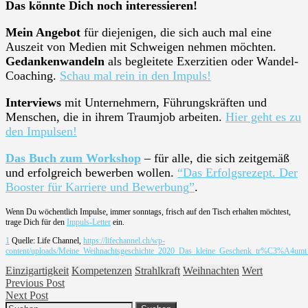
Das könnte Dich noch interessieren!
Mein Angebot
für diejenigen, die sich auch mal eine
Auszeit von Medien mit Schweigen nehmen möchten.
Gedankenwandeln
als begleitete Exerzitien oder Wandel-
Coaching.
Schau mal rein in den Impuls!
Interviews
mit Unternehmern, Führungskräften und
Menschen, die in ihrem Traumjob arbeiten.
Hier geht es zu
den Impulsen!
Das Buch zum Workshop
– für alle, die sich zeitgemäß
und erfolgreich bewerben wollen.
“
Das Erfolgsrezept. Der
Booster für Karriere und Bewerbung
”
.
Wenn Du wöchentlich Impulse, immer sonntags, frisch auf den Tisch erhalten möchtest,
trage Dich für den
Impuls-Letter
ein.
1
Quelle: Life Channel,
https://lifechannel.ch/wp-
content/uploads/Meine_Weihnachtsgeschichte_2020_Das_kleine_Geschenk_tr%C3%A4umt_
Einzigartigkeit
Kompetenzen
Strahlkraft
Weihnachten
Wert
Beitragsnavigation
Previous
Previous Post
Next
post:
Next Post
Suchen
post: