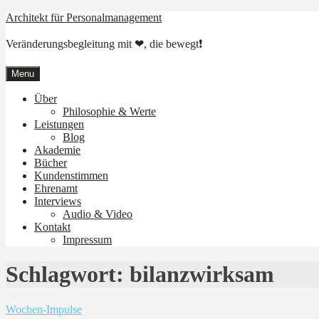
Skip
Architekt für Personalmanagement
to
content
Veränderungsbegleitung mit ❤, die bewegt❗
Menu
Über
Philosophie & Werte
Leistungen
Blog
Akademie
Bücher
Kundenstimmen
Ehrenamt
Interviews
Audio & Video
Kontakt
Impressum
Schlagwort:
bilanzwirksam
Wochen-Impulse