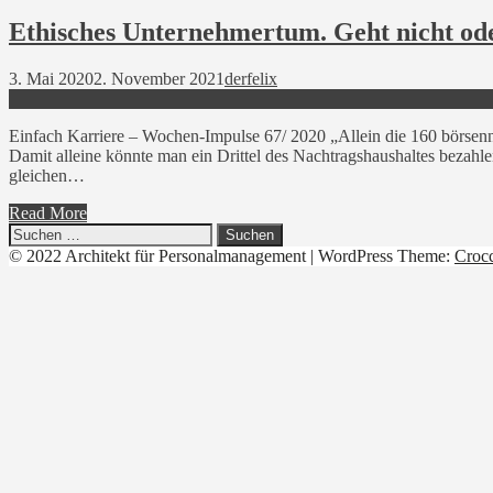
Ethisches Unternehmertum. Geht nicht ode
3. Mai 2020
2. November 2021
derfelix
Einfach Karriere – Wochen-Impulse 67/ 2020 „Allein die 160 börsen
Damit alleine könnte man ein Drittel des Nachtragshaushaltes bezahl
gleichen…
Read More
Suchen
nach:
© 2022 Architekt für Personalmanagement
|
WordPress Theme:
Croc
Linkedin
YouTube
Xing