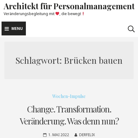
Architekt für Personalmanagement
Skip
to
Veränderungsbegleitung mit
, die bewegt
content
MENU
Schlagwort:
Brücken bauen
Wochen-Impulse
Change. Transformation.
Veränderung. Was denn nun?
1. MAI 2022
DERFELIX