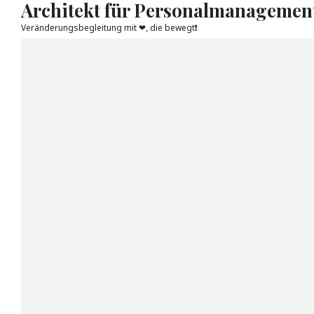
Architekt für Personalmanagemen
Veränderungsbegleitung mit ❤, die bewegt❗
Skip
to
content
Kompet