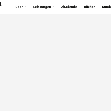
t
Über
Leistungen
Akademie
Bücher
Kund
Schlagwort:
Dehnen
Wochen-Impulse
enzen lassen sich nicht 
26. SEPTEMBER 2021
DERFELIX