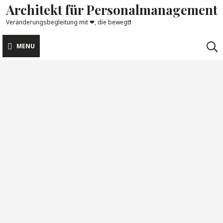
Architekt für Personalmanagement
Skip
to
Veränderungsbegleitung mit ❤, die bewegt❗
content
MENU
Schlagwort:
Entlassungswelle
Ü50
Wochen-Impulse
Altes Eisen, Jugendwahn oder