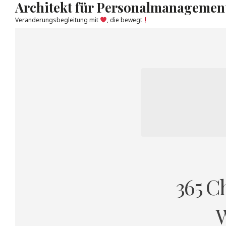
Architekt für Personalmanagemen
Veränderungsbegleitung mit
, die bewegt
Skip
to
content
365 C
W