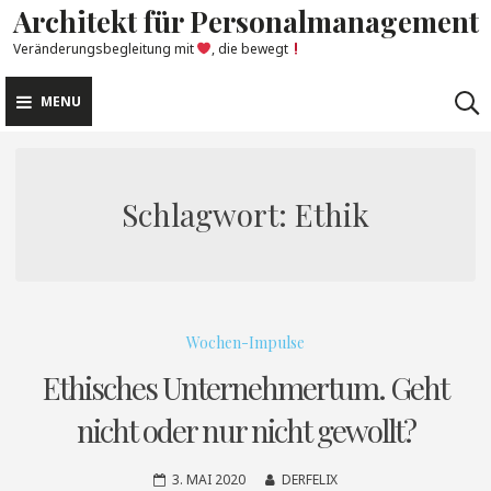
Architekt für Personalmanagement
Skip
to
Veränderungsbegleitung mit
, die bewegt
content
MENU
Schlagwort:
Ethik
Wochen-Impulse
Ethisches Unternehmertum. Geht
nicht oder nur nicht gewollt?
3. MAI 2020
DERFELIX