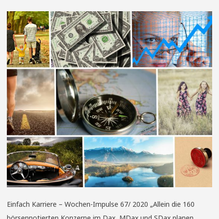
Einfach Karriere – Wochen-Impulse 67/ 2020 „Allein die 160
börsennotierten Konzerne im Dax, MDax und SDax planen