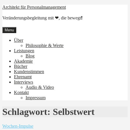
Skip
Architekt für Personalmanagement
to
content
Veränderungsbegleitung mit ❤, die bewegt❗
Menu
Über
Philosophie & Werte
Leistungen
Blog
Akademie
Bücher
Kundenstimmen
Ehrenamt
Interviews
Audio & Video
Kontakt
Impressum
Schlagwort:
Selbstwert
Wochen-Impulse