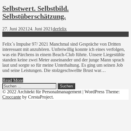
Selbstwert. Selbstbild.
Selbstüberschätzung.
27. Juni 2021
24. Juni 2021
derfelix
Felix´s Impulse 97/ 2021 Manchmal sind Gespräche von Dritten
interessant mit anzuhören. Unfreiwillig konnte ich eines verfolgen,
was ein Pärchens in einem Beach-Club führte. Unsere Liegestühle
standen keine zwei Meter auseinander und der junge Mann sprach
laut und sorgte so für meine Unterhaltung. Es ging um seinen Job
und seine Leistungen. Die stolzgeschwellte Brust war…
Read More
Suchen
nach:
© 2022 Architekt für Personalmanagement
|
WordPress Theme:
Croccante
by CrestaProject.
Linkedin
YouTube
Xing