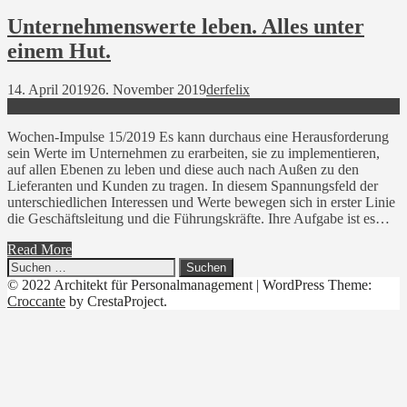
Unternehmenswerte leben. Alles unter
einem Hut.
14. April 2019
26. November 2019
derfelix
Wochen-Impulse 15/2019 Es kann durchaus eine Herausforderung
sein Werte im Unternehmen zu erarbeiten, sie zu implementieren,
auf allen Ebenen zu leben und diese auch nach Außen zu den
Lieferanten und Kunden zu tragen. In diesem Spannungsfeld der
unterschiedlichen Interessen und Werte bewegen sich in erster Linie
die Geschäftsleitung und die Führungskräfte. Ihre Aufgabe ist es…
Read More
Suchen
nach:
© 2022 Architekt für Personalmanagement
|
WordPress Theme:
Croccante
by CrestaProject.
Linkedin
YouTube
Xing