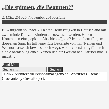
„Die spinnen, die Beamten!“
2. März 2019
26. November 2019
derfelix
EU-Bürgerin soll nach 20 Jahren Berufstätigkeit in Deutschland mit
zwei minderjährigen Kindern ausgewiesen werden. Haben
Kommunen eine geplante Abschiebe-Quote? Ich bin betroffen, im
doppelten Sinn. Es trifft eine gute Bekannte von mir (Namen und
Wohnort lasse ich bewusst noch weg), wodurch erstmalig für mich
eine Abschiebung einen Namen und ein Gesicht hat. Darüber hinaus
macht…
Read More
Suchen
nach:
© 2022 Architekt für Personalmanagement
|
WordPress Theme:
Croccante
by CrestaProject.
Linkedin
YouTube
Xing