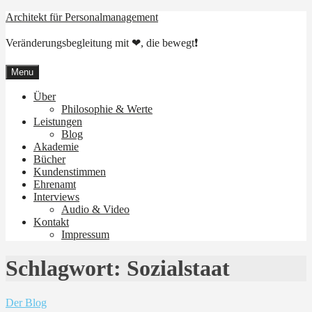
Skip
Architekt für Personalmanagement
to
content
Veränderungsbegleitung mit ❤, die bewegt❗
Menu
Über
Philosophie & Werte
Leistungen
Blog
Akademie
Bücher
Kundenstimmen
Ehrenamt
Interviews
Audio & Video
Kontakt
Impressum
Schlagwort:
Sozialstaat
Der Blog