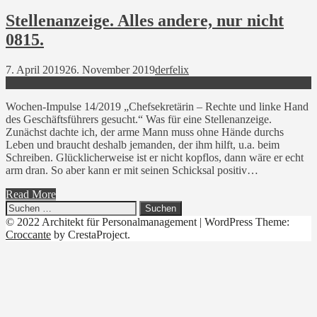
Stellenanzeige. Alles andere, nur nicht
0815.
7. April 2019
26. November 2019
derfelix
Wochen-Impulse 14/2019 „Chefsekretärin – Rechte und linke Hand
des Geschäftsführers gesucht.“ Was für eine Stellenanzeige.
Zunächst dachte ich, der arme Mann muss ohne Hände durchs
Leben und braucht deshalb jemanden, der ihm hilft, u.a. beim
Schreiben. Glücklicherweise ist er nicht kopflos, dann wäre er echt
arm dran. So aber kann er mit seinen Schicksal positiv…
Read More
Suchen
nach:
© 2022 Architekt für Personalmanagement
|
WordPress Theme:
Croccante
by CrestaProject.
Linkedin
YouTube
Xing