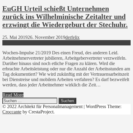
EuGH Urteil schießt Unternehmen
zurück ins Wilhelminische Zeitalter und
erzwingt die Wiedergeburt der Stechuhr.
25. Mai 2019
26. November 2019
derfelix
Wochen-Impulse 21/2019 Des einen Freud, des anderen Leid.
Arbeitnehmervertreter jubilieren, Arbeitgebervertreter verzweifeln.
Darüber hinaus sind noch etliche Fragen zu klären. Wird die
erbrachte Arbeitsleistung oder nur die Anzahl der Arbeitsstunden am
Tag dokumentiert? Wie wird zukünftig mit der Vertrauensarbeitszeit
bei Dienstreise und mobilem Arbeiten verfahren? Es darf bezweifelt
werden, dass jeder Arbeitnehmer wirklich die Zeit…
Read More
Suchen
nach:
© 2022 Architekt für Personalmanagement
|
WordPress Theme:
Croccante
by CrestaProject.
Linkedin
YouTube
Xing