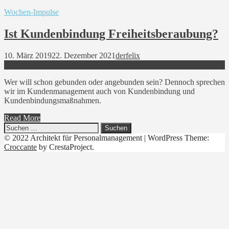
Wochen-Impulse
Ist Kundenbindung Freiheitsberaubung?
10. März 2019
22. Dezember 2021
derfelix
Wer will schon gebunden oder angebunden sein? Dennoch sprechen
wir im Kundenmanagement auch von Kundenbindung und
Kundenbindungsmaßnahmen.
Read More
Suchen
nach:
© 2022 Architekt für Personalmanagement
|
WordPress Theme:
Croccante
by CrestaProject.
Linkedin
YouTube
Xing