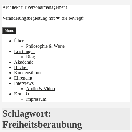
Skip
Architekt für Personalmanagement
to
content
Veränderungsbegleitung mit ❤, die bewegt❗
Menu
Über
Philosophie & Werte
Leistungen
Blog
Akademie
Bücher
Kundenstimmen
Ehrenamt
Interviews
Audio & Video
Kontakt
Impressum
Schlagwort:
Freiheitsberaubung