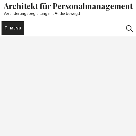
Architekt für Personalmanagement
Skip
to
Veränderungsbegleitung mit ❤, die bewegt❗
content
MENU
Schlagwort:
Kommunikationsstärke
Wochen-Impulse
Kommunikationsfähigkeit in