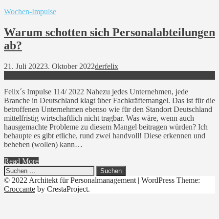
Wochen-Impulse
Warum schotten sich Personalabteilungen
ab?
21. Juli 2022
3. Oktober 2022
derfelix
Felix´s Impulse 114/ 2022 Nahezu jedes Unternehmen, jede
Branche in Deutschland klagt über Fachkräftemangel. Das ist für die
betroffenen Unternehmen ebenso wie für den Standort Deutschland
mittelfristig wirtschaftlich nicht tragbar. Was wäre, wenn auch
hausgemachte Probleme zu diesem Mangel beitragen würden? Ich
behaupte es gibt etliche, rund zwei handvoll! Diese erkennen und
beheben (wollen) kann…
Read More
Suchen
nach:
© 2022 Architekt für Personalmanagement
|
WordPress Theme:
Croccante
by CrestaProject.
Linkedin
YouTube
Xing