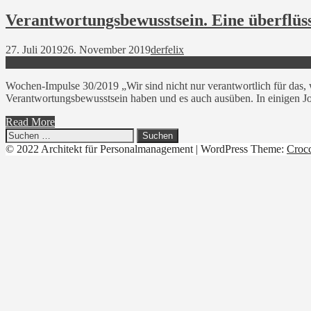
Verantwortungsbewusstsein. Eine überflüs
27. Juli 2019
26. November 2019
derfelix
Wochen-Impulse 30/2019 „Wir sind nicht nur verantwortlich für das, w
Verantwortungsbewusstsein haben und es auch ausüben. In einigen J
Read More
Suchen
nach:
© 2022 Architekt für Personalmanagement
|
WordPress Theme:
Croc
Linkedin
YouTube
Xing