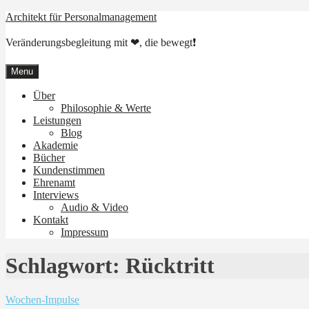
Skip
Architekt für Personalmanagement
to
content
Veränderungsbegleitung mit ❤, die bewegt❗
Menu
Über
Philosophie & Werte
Leistungen
Blog
Akademie
Bücher
Kundenstimmen
Ehrenamt
Interviews
Audio & Video
Kontakt
Impressum
Schlagwort:
Rücktritt
Wochen-Impulse