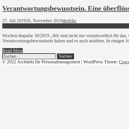
Verantwortungsbewusstsein. Eine überflüs
27. Juli 2019
26. November 2019
derfelix
Wochen-Impulse 30/2019 „Wir sind nicht nur verantwortlich für das, w
Verantwortungsbewusstsein haben und es auch ausüben. In einigen J
Read More
Suchen
nach:
© 2022 Architekt für Personalmanagement
|
WordPress Theme:
Croc
Linkedin
YouTube
Xing