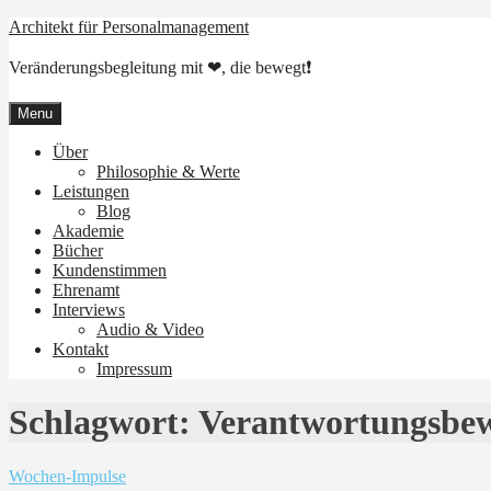
Skip
Architekt für Personalmanagement
to
content
Veränderungsbegleitung mit ❤, die bewegt❗
Menu
Über
Philosophie & Werte
Leistungen
Blog
Akademie
Bücher
Kundenstimmen
Ehrenamt
Interviews
Audio & Video
Kontakt
Impressum
Schlagwort:
Verantwortungsbew
Wochen-Impulse