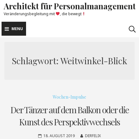
Architekt für Personalmanagement
Skip
to
Veränderungsbegleitung mit
, die bewegt
content
MENU
Schlagwort:
Weitwinkel-Blick
Wochen-Impulse
Der Tänzer auf dem Balkon oder die
Kunst des Perspektivwechsels
18. AUGUST 2019
DERFELIX