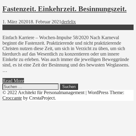
Fastenzeit. Einkehrzeit. Besinnungszeit.
1. März 2020
18. Februar 2021
derfelix
Einfach Karriere – Wochen-Impulse 58/2020 Nach Karneval
beginnt die Fastenzeit. Praktizierende und nicht praktizierende
Christen nutzen diese Zeit, um sich in Verzicht zu üben, um sich
hierdurch auf das Wesentlich zu konzentieren oder um innere
Einkehr zu erleben. Was auch immer die jeweiligen Beweggründe
sind, es ist eine Zeit der Besinnung und des bewusten Weglassens.
…
Read More
Suchen
nach:
© 2022 Architekt für Personalmanagement
|
WordPress Theme:
Croccante
by CrestaProject.
Linkedin
YouTube
Xing